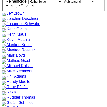
Reihenfolge
Anzeige #
Jeff Brown
Joachim Deschner
Johannes Schwabe
Keith Claus
Keith Klaus
Kevin Matthia
Manfred Kober
Manfred Röseler
Mark Boyd
Mathias Grasl
Michael Kotsch
Mike Nemmers
Phil Adams
Randy Mueller
René Pfeifle
Reza
Rüdiger Thomas
Stefan Schmied