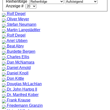
Reihenfolge
Anzeige #
Rolf Degel
Oliver Meyer
Stefan Neumann
Martin Langstädtler
Rolf Degel
Ariel Ubben
Beat Abry
Burdette Bergen
Charles Ellis
Dan McNamara
Daniel Arnold
Daniel Knoll
Don Kittle
Douglas McLachlan
Dr. John Hartog II
Dr. Manfred Kober
Frank Krause
Friedemann Granzin