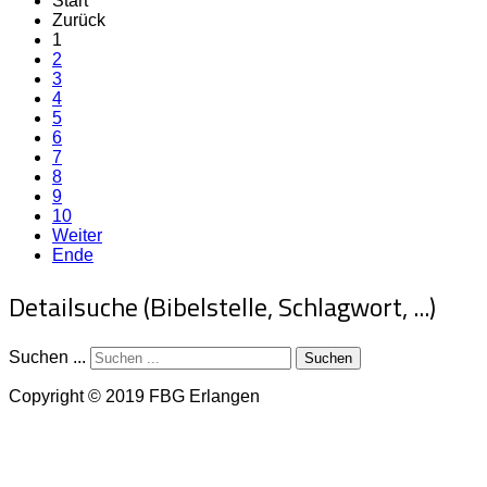
Start
Zurück
1
2
3
4
5
6
7
8
9
10
Weiter
Ende
Detailsuche (Bibelstelle, Schlagwort, ...)
Suchen ...
Suchen
Copyright © 2019 FBG Erlangen