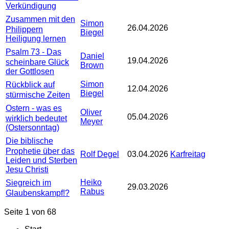
Verkündigung
Zusammen mit den
Simon
26.04.2026
Philippern
Biegel
Heiligung lernen
Psalm 73 - Das
Daniel
19.04.2026
scheinbare Glück
Brown
der Gottlosen
Simon
Rückblick auf
12.04.2026
Biegel
stürmische Zeiten
Ostern - was es
Oliver
05.04.2026
wirklich bedeutet
Meyer
(Ostersonntag)
Die biblische
Prophetie über das
Rolf Degel
03.04.2026
Karfreitag
Leiden und Sterben
Jesu Christi
Heiko
Siegreich im
29.03.2026
Rabus
Glaubenskampf!?
Seite 1 von 68