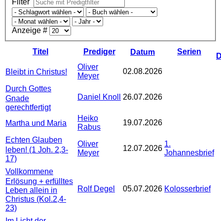
Filter
Anzeige #
Titel
Prediger
Serien
Datum
D
Oliver
02.08.2026
Bleibt in Christus!
Meyer
Durch Gottes
Daniel Knoll
26.07.2026
Gnade
gerechtfertigt
Heiko
19.07.2026
Martha und Maria
Rabus
Echten Glauben
Oliver
1.
12.07.2026
leben! (1 Joh. 2,3-
Meyer
Johannesbrief
17)
Vollkommene
Erlösung + erfülltes
Rolf Degel
05.07.2026
Kolosserbrief
Leben allein in
Christus (Kol.2,4-
23)
Im Licht der