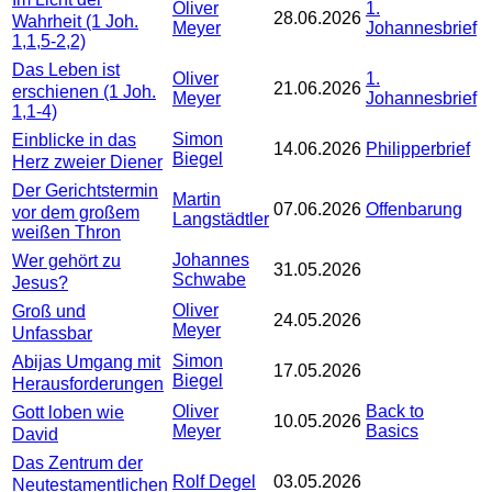
Oliver
1.
28.06.2026
Wahrheit (1 Joh.
Meyer
Johannesbrief
1,1,5-2,2)
Das Leben ist
Oliver
1.
21.06.2026
erschienen (1 Joh.
Meyer
Johannesbrief
1,1-4)
Simon
Einblicke in das
14.06.2026
Philipperbrief
Biegel
Herz zweier Diener
Der Gerichtstermin
Martin
07.06.2026
Offenbarung
vor dem großem
Langstädtler
weißen Thron
Johannes
Wer gehört zu
31.05.2026
Schwabe
Jesus?
Oliver
Groß und
24.05.2026
Meyer
Unfassbar
Simon
Abijas Umgang mit
17.05.2026
Biegel
Herausforderungen
Oliver
Back to
Gott loben wie
10.05.2026
Meyer
Basics
David
Das Zentrum der
Rolf Degel
03.05.2026
Neutestamentlichen